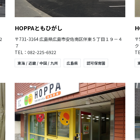
HOPPAともひがし
H
２
〒731-3164 広島県広島市安佐南区伴東５丁目１９－４
〒
７
ク
TEL：082-225-6922
TE
東海 / 近畿 / 中国 / 九州
広島県
認可保育園
東