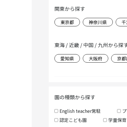
関東から探す
東京都
神奈川県
千
東海 / 近畿 / 中国 / 九州から探
愛知県
大阪府
京都
園の種類から探す
English teacher常駐
プ
認定こども園
学童保育