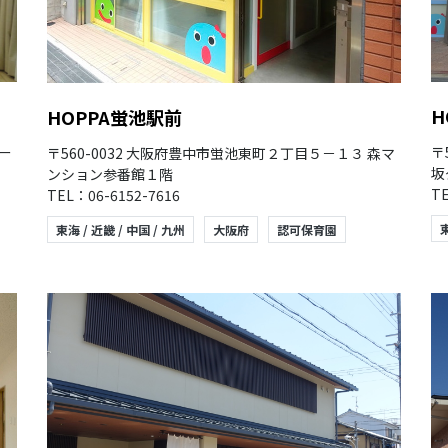
H
HOPPA蛍池駅前
シー
〒
〒560-0032 大阪府豊中市蛍池東町２丁目５－１３ 森マ
坂
ンション参番館１階
TE
TEL：06-6152-7616
東
東海 / 近畿 / 中国 / 九州
大阪府
認可保育園