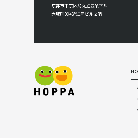
京都市下京区烏丸通五条下ル
大坂町394近江屋ビル２階
HO