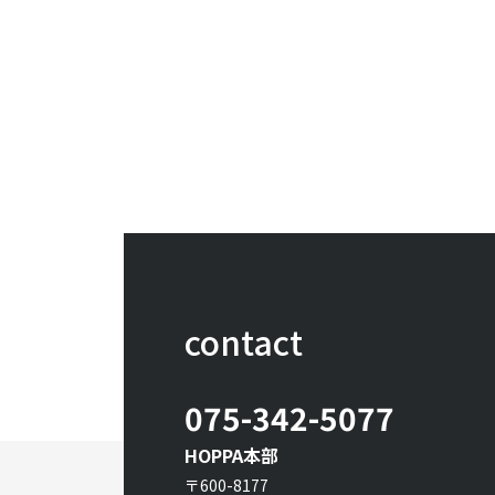
contact
075-342-5077
HOPPA本部
〒600-8177