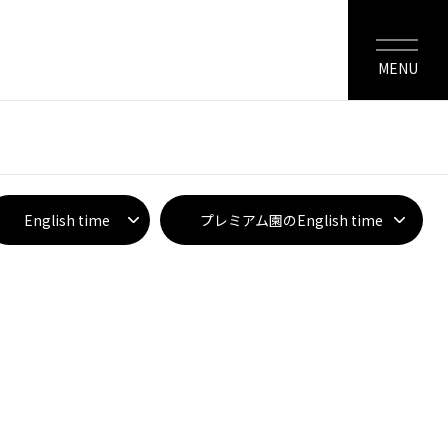
MENU
English time
プレミアム園のEnglish time