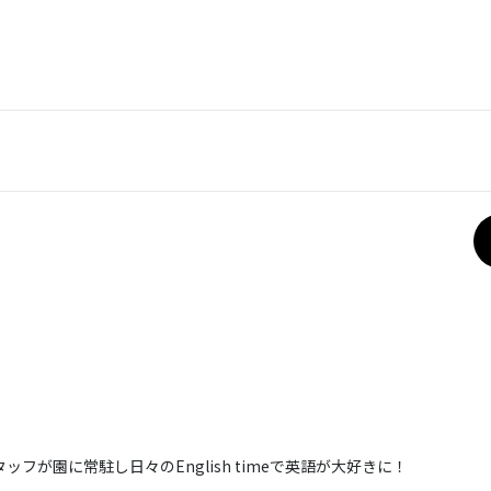
フが園に常駐し日々のEnglish timeで英語が大好きに！