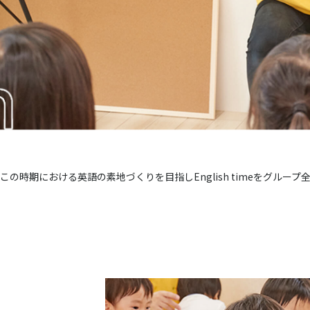
の時期における英語の素地づくりを目指しEnglish timeをグルー