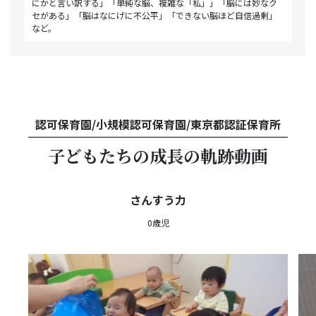
にかと言い訳する」「単純な脳、複雑な「私」」「脳には妙なク
セがある」「脳はなにげに不公平」「できない脳ほど自信過剰」
など。
認可保育園/小規模認可保育園/東京都認証保育所
子どもたちの成長の軌跡動画
さんすう力
0歳児