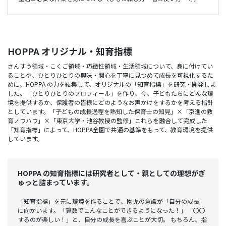
HOPPA オリジナル・知育指標
さんすう領域・こくご領域・巧緻性領域・生活領域について、身に付けてい
ることや、ひとりひとりの興味・関心を丁寧に見つめて成長を可視化するた
めに、HOPPA の力を結集して、オリジナルの「知育指標」を研究・開発しま
した。「ひとりひとりのプロフィール」を作り、今、子どもたちにどんな環
境を提供するか、保護者の皆様にどのようなお声かけをするかを考える指針
としています。「子どもの成長過程を熟知した保育士の知見」×「京進の教
育ノウハウ」×「東京大学・池谷教授の監修」これらを融合して完成した
「知育指標」によって、HOPPA全園で共通の基準をもって、教育環境を提供
しています。
HOPPA の知育指標には研究者として・親としての理想がぎ
ゅっと詰まっています。
「知育指標」を元に環境を作ることで、園児の意識が「自分の成長」
に向かいます。「算数でこんなことができるようになった！」「〇〇
するのが楽しい！」と、自分の成長を喜ぶことが大切。 もちろん、指