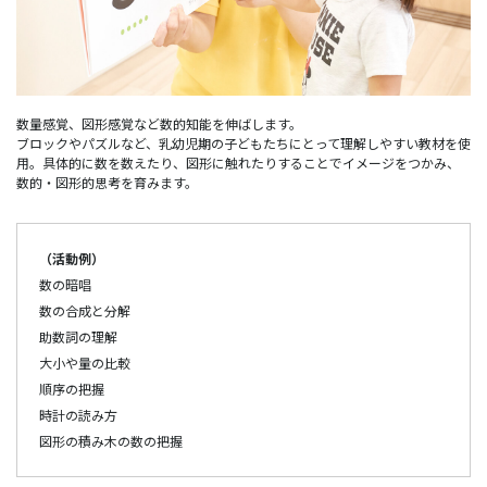
数量感覚、図形感覚など数的知能を伸ばします。
ブロックやパズルなど、乳幼児期の子どもたちにとって理解しやすい教材を使
用。具体的に数を数えたり、図形に触れたりすることでイメージをつかみ、
数的・図形的思考を育みます。
（活動例）
数の暗唱
数の合成と分解
助数詞の理解
大小や量の比較
順序の把握
時計の読み方
図形の積み木の数の把握