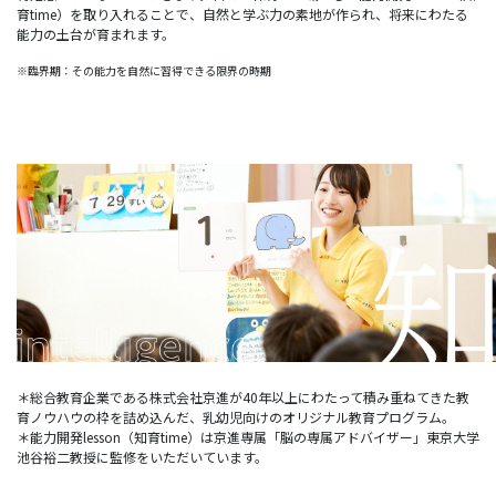
育time）を取り入れることで、自然と学ぶ力の素地が作られ、将来にわたる
能力の土台が育まれます。
※臨界期：その能力を自然に習得できる限界の時期
＊総合教育企業である株式会社京進が40年以上にわたって積み重ねてきた教
育ノウハウの枠を詰め込んだ、乳幼児向けのオリジナル教育プログラム。
＊能力開発lesson（知育time）は京進専属「脳の専属アドバイザー」東京大学
池谷裕二教授に監修をいただいています。