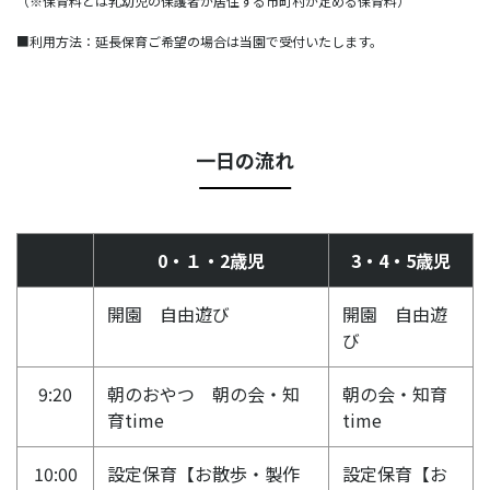
（※保育料とは乳幼児の保護者が居住する市町村が定める保育料）
■利用方法：延長保育ご希望の場合は当園で受付いたします。
一日の流れ
0・１・2歳児
3・4・5歳児
開園 自由遊び
開園 自由遊
び
9:20
朝のおやつ 朝の会・知
朝の会・知育
育time
time
10:00
設定保育【お散歩・製作
設定保育【お