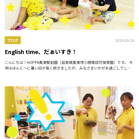
2024.09.26
ブログ
English time、だぁいすき！
こんにちは！HOPPA栗東駅前園（滋賀県栗東市小規模認可保育園）です。 今
年はほんと～に暑い日が長く続きましたが、みなさまいかがお過ごしでしょ
うか。