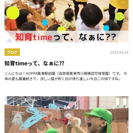
2024.09.04
ブログ
知育timeって、なぁに⁇
こんにちは！HOPPA栗東駅前園（滋賀県栗東市小規模認可保育園）です。 今
年の夏も酷暑続きで、涼しい風が吹く日が待ち遠しい今日この頃ですね。