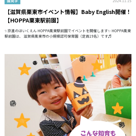
2024.11.15
園見学
【滋賀県栗東市イベント情報】Baby English開催！
【HOPPA栗東駅前園】
✨京進のほいくえん HOPPA栗東駅前園でイベントを開催します✨ HOPPA栗東
駅前園は、 滋賀県栗東市の小規模認可保育園（定員19名）です♬