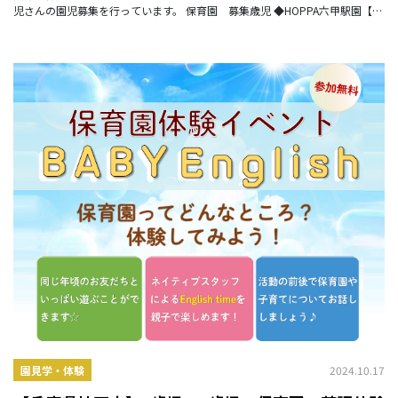
児さんの園児募集を行っています。 保育園 募集歳児 ◆HOPPA六甲駅園【小
規模認可保育園】（阪急神戸本線 六甲駅
2024.10.17
園見学・体験