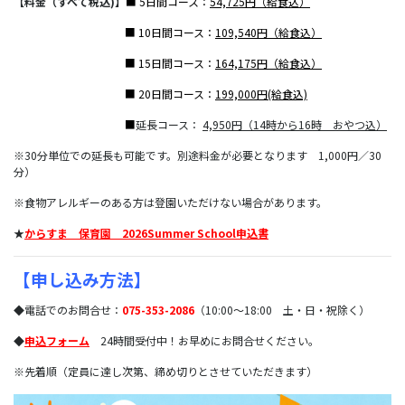
【料金（すべて税込)】
■ 5日間コース：
54,725円（給食込）
【料金（すべて税込)】
■ 10日間コース：
109,540円（給食込）
【料金（すべて税込)】
■ 15日間コース：
164,175円（給食込）
【料金（すべて税込)】
■ 20日間コース：
199,000円(給食込)
【料金（すべて税込)】
■
延長コース：
4,950円（14時から16時 おやつ込）
※30分単位での延長も可能です。別途料金が必要となります 1,000円／30
分）
※食物アレルギーのある方は登園いただけない場合があります。
★
からすま 保育園 2026Summer School申込書
【申し込み方法】
◆電話でのお問合せ：
075-353-2086
（10:00～18:00 土・日・祝除く）
◆
申込フォーム
24時間受付中！お早めにお問合せください。
※先着順（定員に達し次第、締め切りとさせていただきます）