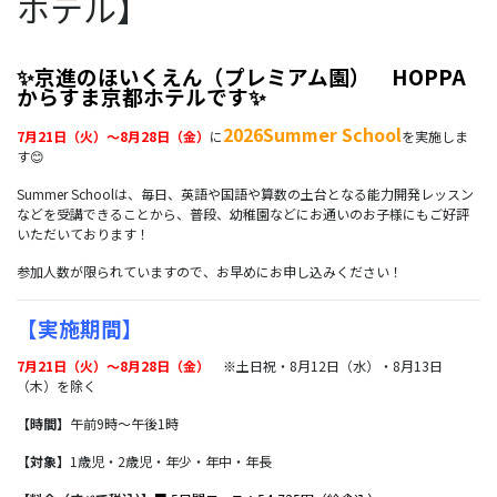
ホテル】
✨京進のほいくえん（プレミアム園） HOPPA
からすま京都ホテルで
す✨
2026Summer School
7月21日（火）～8月28日（金）
に
を実施しま
す😊
Summer Schoolは、毎日、英語や国語や算数の土台となる能力開発レッスン
などを受講できることから、普段、幼稚園などにお通いのお子様にもご好評
いただいております！
参加人数が限られていますので、お早めにお申し込みください！
【実施期間】
7月21日（火）～8月28日（金）
※
土日祝・8月12日（水）・8月13日
（木）を除く
【時間】
午前9時～午後1時
【対象】
1歳児・2歳児・年少・年中・年長