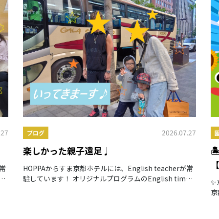
.27
2026.07.27
ブログ
！
楽しかった親子遠足♩

【
が常
HOPPAからすま京都ホテルには、English teacherが常
e
駐しています！ オリジナルプログラムのEnglish time
✨
し
だけではなく、日常生活を通して自然と英語に慣れ親し
京
むことができます。
2
は