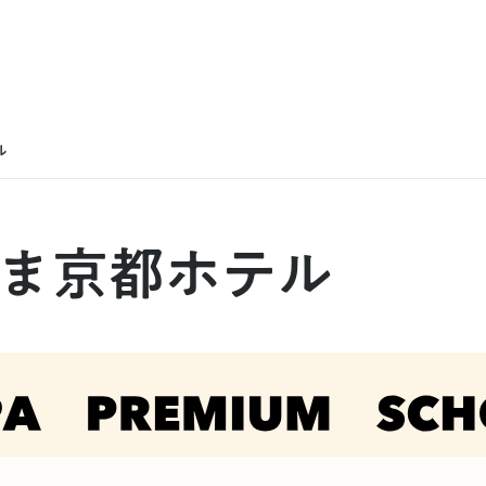
ル
すま京都ホテル