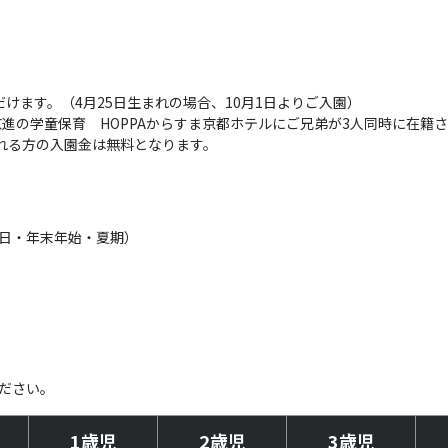
けます。（4月25日生まれの場合、10月1日よりご入園）
京進の学童保育 HOPPAからすま京都ホテルにご兄弟が3人同時に在籍
される方の入園金は無料となります。
日・年末年始・夏期）
ださい。
1歳児
2歳児
3歳児