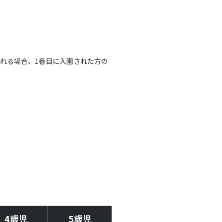
される場合、1番目に入園された方の
4歳児
5歳児