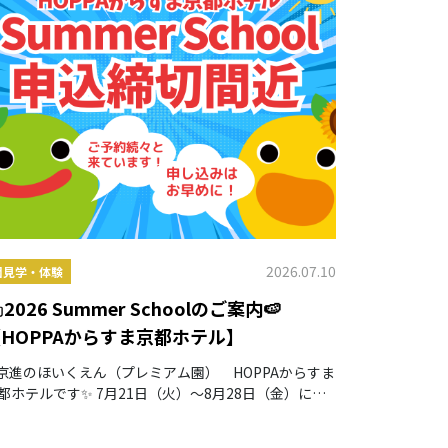
2026.07.10
園見学・体験
2026 Summer Schoolのご案内🍉
HOPPAからすま京都ホテル】
京進のほいくえん（プレミアム園） HOPPAからすま
都ホテルです✨ 7月21日（火）～8月28日（金）に
026Summer Schoolを実施します😊 Summer School
、毎日、英語や国語や算数の土台とな