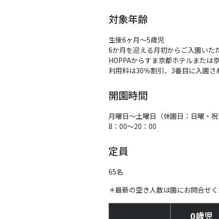
対象年齢
生後6ヶ月～5歳児
6か月を迎える月初からご入園いただ
HOPPAからすま京都ホテルまたは
利用料は30％割引、3番目に入園
開園時間
月曜日～土曜日（休園日：日曜・祝
8：00～20：00
定員
65名
＊最新の空き人数は園にお問合せく
0歳児