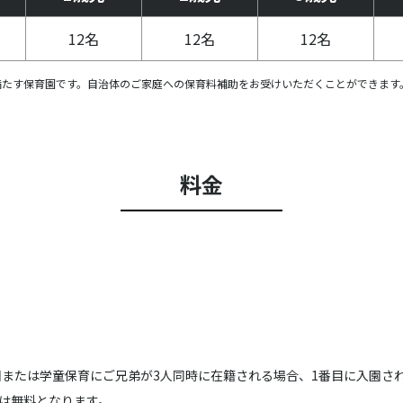
12名
12名
12名
満たす保育園です。自治体のご家庭への保育料補助をお受けいただくことができます
料金
園または学童保育にご兄弟が3人同時に在籍される場合、1番目に入園され
は無料となります。