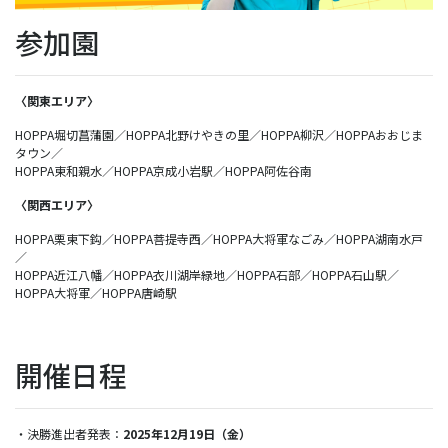
参加園
〈関東エリア〉
HOPPA堀切菖蒲園／HOPPA北野けやきの里／HOPPA柳沢／HOPPAおおじま
タウン／
HOPPA東和親水／HOPPA京成小岩駅／HOPPA阿佐谷南
〈関西エリア〉
HOPPA栗東下鈎／HOPPA菩提寺西／HOPPA大将軍なごみ／HOPPA湖南水戸
／
HOPPA近江八幡／HOPPA衣川湖岸緑地／HOPPA石部／HOPPA石山駅／
HOPPA大将軍／HOPPA唐崎駅
開催日程
・決勝進出者発表：
2025年12月19日（金）