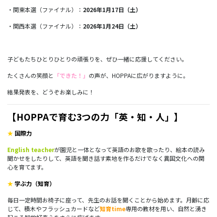
・関東本選（ファイナル）：
2026年1月17日（土）
・関西本選（ファイナル）：
2026年1月24日（土）
子どもたちひとりひとりの頑張りを、ぜひ一緒に応援してください。
たくさんの笑顔と
「できた！」
の声が、HOPPAに広がりますように。
結果発表を、どうぞお楽しみに！
【
HOPPAで育む3つの力「英・知・人」】
★
国際力
English teacher
が園児と一体となって英語のお歌を歌ったり、絵本の読み
聞かせをしたりして、英語を聞き話す素地を作るだけでなく異国文化への関
心を育てます。
★
学ぶ力（知育）
毎日一定時間お椅子に座って、先生のお話を聞くことから始めます。月齢に応
じて、積木やフラッシュカードなど
知育time
専用の教材を用い、自然と湧き