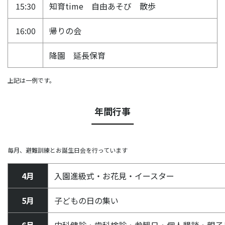
15:30
知育time 自由あそび 散歩
16:00
帰りの会
降園 延長保育
上記は一例です。
年間行事
毎月、避難訓練とお誕生日会を行っています
4月
入園進級式・お花見・イースター
5月
子どもの日の集い
6月
内科健診・歯科検診・参観日・個人懇談・親子