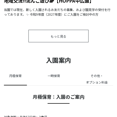
地域交流‼泥んこ遊び🌈【HOPPA中広園】
当園では現在、新しく入園されるお友だちの募集、および園見学の受付を行
っております。 ✨ 令和9年度（2027年度）にご入園をご検討中の方
もっと見る
入園案内
月極保育
一時保育
その他・
オプション料金
月極保育：入園のご案内
対象年齢：生後57日目～2歳児