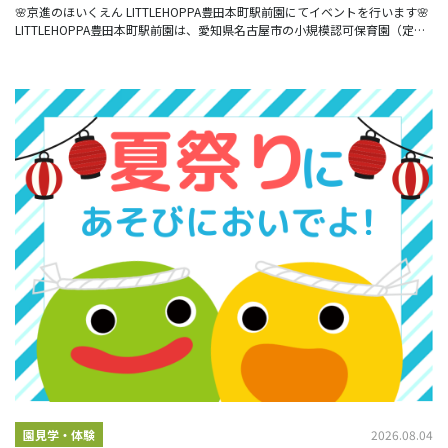
園】
🌸京進のほいくえん LITTLEHOPPA豊田本町駅前園にてイベントを行います🌸
LITTLEHOPPA豊田本町駅前園は、愛知県名古屋市の小規模認可保育園（定員
19名）です♬
2026.08.04
園見学・体験