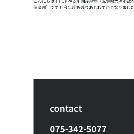
こんにちは！HOPPA衣川湖岸緑地（滋賀県大津市認
保育園）です！ 今年度も残りあとわずかとなりまし
一日一日を大切にしながら、子どもたちと元気に過ご
ていきたいと思います！！
contact
075-342-5077