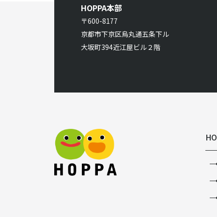
HOPPA本部
〒600-8177
京都市下京区烏丸通五条下ル
大坂町394近江屋ビル２階
HO