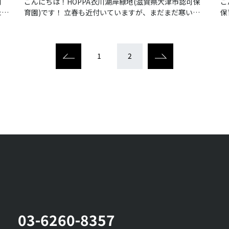
可
こんにちは！HOPPA衣川湖岸緑地(滋賀県大津市認可保
こ
た。
育園)です！ 立春も近付いていますが、まだまだ寒い日
保
し
が続いていますね。
1
2
03-6260-8357