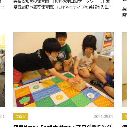
葉
英語と知育の保育園 HOPPA津田沼ザ・タワー（千葉
が
県習志野市認可保育園）にはネイティブの英語の先生が
英
常駐しています♪
県
常
.01
2021.09.02
ブログ
知育time・English time・プログラミング