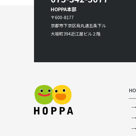
HOPPA本部
〒600-8177
京都市下京区烏丸通五条下ル
大坂町394近江屋ビル２階
HO