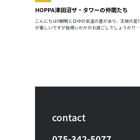
HOPPA津田沼ザ・タワーの仲間たち
こんにちは‼朝晩と日中の気温の差があり、天候の変
が著しいですが皆様いかかがお過ごしでしょうか⁇
HOPPA津田沼ザ・タワー（千葉県習志野市認可保育
園）です。
contact
075-342-5077