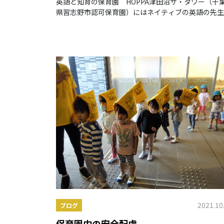
英語と知育の保育園 HOPPA津田沼ザ・タワー（千
県習志野市認可保育園）にはネイティブの英語の先生
常駐しています♪
2021.10
ブログ
保育園内の安全配慮