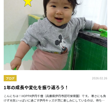
2026.02.26
ブログ
1年の成長や変化を振り返ろう！
こんにちは！HOPPA伊丹千僧（兵庫県伊丹市認可保育園）です。 寒さにも負
けず元気いっぱいに過ごす伊丹キッズが次に楽しみにしているのは、待ちに
待った進級・就学です！