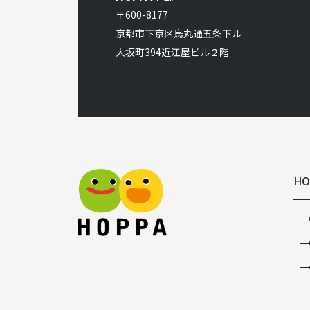
〒600-8177
京都市下京区烏丸通五条下ル
大坂町394近江屋ビル２階
HO