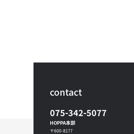
contact
075-342-5077
HOPPA本部
〒600-8177