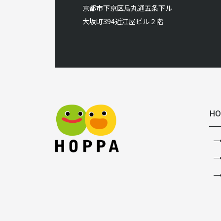
京都市下京区烏丸通五条下ル
大坂町394近江屋ビル２階
HO