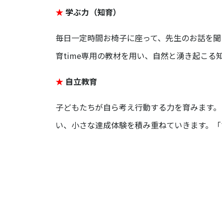
★
学ぶ力（知育）
毎日一定時間お椅子に座って、先生のお話を聞
育time専用の教材を用い、自然と湧き起こる
★
自立教育
子どもたちが自ら考え行動する力を育みます。
い、小さな達成体験を積み重ねていきます。「
広島市安佐南区 保育園 口コミ,広島市安佐南区 
育園見学