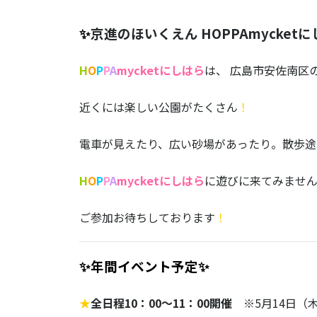
✨
京進のほいくえん
HOPPAmycket
H
O
P
P
A
mycketにしはら
は、 広島市安佐南区
近くには楽しい公園がたくさん
！
電車が見えたり、広い砂場があったり。散歩途
H
O
P
P
A
mycketにしはら
に遊びに来てみません
ご参加お待ちしております
！
✨年間イベント予定✨
★
全日程10：00～11：00開催
※5月14日（木