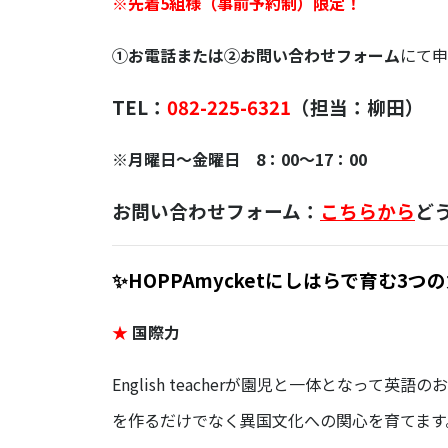
※先着5組様（事前予約制）限定！
①お電話または➁お問い合わせフォーム
にて申
TEL：
082-225-6321
（担当：柳田）
※月曜日～金曜日 8：00～17：00
お問い合わせフォーム：
こちらから
ど
✨HOPPAmycketにしはらで育む3
★
国際力
English teacherが園児と一体となっ
を作るだけでなく異国文化への関心を育てます