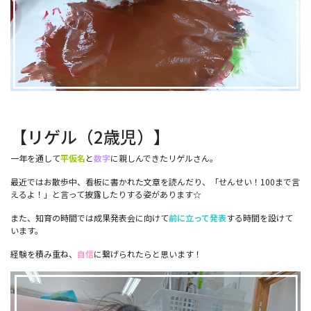
【リゲル（2歳児）】
一年を通して
平仮名
と
数字
に親しんできたリゲルさん。
最近ではお散歩中、看板に書かれた文章を読んだり、「せんせい！100まで言
えるよ！」と言って披露したりする姿があります☆
また、知育の時間では成果発表会に向けて
前に立って発表
する時間を設けて
います。
経験を積み重ね、
自信
に繋げられたらと思います！