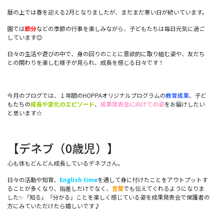
暦の上では春を迎える2月となりましたが、まだまだ寒い日が続いています。
園では
節分
などの季節の行事を楽しみながら、子どもたちは毎日元気に過ご
しています😊
日々の生活や遊びの中で、身の回りのことに意欲的に取り組む姿や、友だち
との関わりを楽しむ様子が見られ、成長を感じる日々です！
今月のブログでは、１年間のHOPPAオリジナルプログラムの
教育成果
、子ど
もたちの
成長や変化のエピソード
、
成果発表会に向けての姿
をお届けしたい
と思います☆
【デネブ（0歳児）】
心も体もどんどん成長しているデネブさん。
日々の活動や知育、
English time
を通して身に付けたことをアウトプットす
ることが多くなり、指差しだけでなく、
言葉
でも伝えてくれるようになりま
した✨「知る」「分かる」ことを楽しく感じている姿を成果発表会で保護者の
方にみていただけたら嬉しいです♪