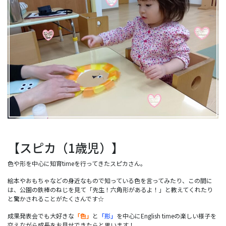
【スピカ（1歳児）】
色や形を中心に知育timeを行ってきたスピカさん。
絵本やおもちゃなどの身近なもので知っている色を言ってみたり、この間に
は、公園の鉄棒のねじを見て「先生！六角形があるよ！」と教えてくれたり
と驚かされることがたくさんです☆
成果発表会でも大好きな
「色」
と
「形」
を中心にEnglish timeの楽しい様子を
交えながら成長をお見せできたらと思います！