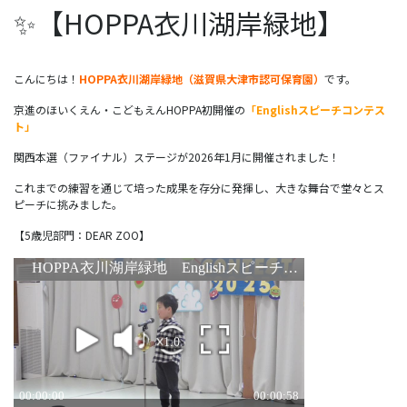
✨【HOPPA衣川湖岸緑地】
こんにちは！
HOPPA衣川湖岸緑地（滋賀県大津市認可保育園）
です。
京進のほいくえん・こどもえんHOPPA初開催の
「Englishスピーチコンテス
ト」
関西本選（ファイナル）ステージが2026年1月に開催されました！
これまでの練習を通じて培った成果を存分に発揮し、大きな舞台で堂々とス
ピーチに挑みました。
【5歳児部門：DEAR ZOO】