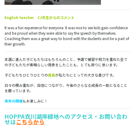
English teacher CJ先生からのコメント
It was a fun experience for everyone. It was nice to see kids gain confidence
and be proud when they were able to say the speech by themselves.
Coaching them was a great way to bond with the students and be a part of
their growth.
本選に進んだ子どもたちはもちろんのこと、予選で練習や努力を重ねた全て
の子どもたちが素晴らしい発表をしたことも、とても誇りに思います。
子どもたちひとりひとりの
成長
が私たちにとっての大きな喜びです。
日々の積み重ねが、自信につながり、今後のさらなる成長の一助となること
を願っています。
来年の開催
もお楽しみに！
HOPPA衣川湖岸緑地へのアクセス・お問い合わ
せは
こちらから