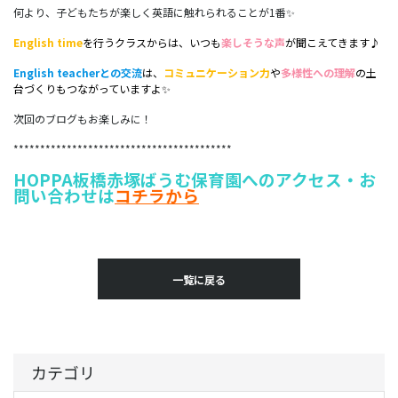
何より、子どもたちが楽しく英語に触れられることが1番✨
English time
を行うクラスからは、いつも
楽しそうな声
が聞こえてきます♪
English teacherとの交流
は、
コミュニケーション力
や
多様性への理解
の土
台づくり
もつながっていますよ✨
次回のブログもお楽しみに！
*****************************************
HOPPA板橋赤塚ばうむ保育園へのアクセス・お
問い合わせは
コチラから
一覧に戻る
カテゴリ