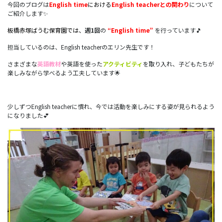
今回のブログは
English time
における
English teacherとの関わり
について
ご紹介します✨
板橋赤塚ばうむ保育園では、
週1回
の
“English time”
を行っています🎵
担当しているのは、English teacherのエリン先生です！
さまざまな
英語教材
や英語を使った
アクティビティ
を取り入れ、子どもたちが
楽しみながら学べるよう工夫しています🌟
少しずつEnglish teacherに慣れ、今では活動を楽しみにする姿が見られるよう
になりました💕