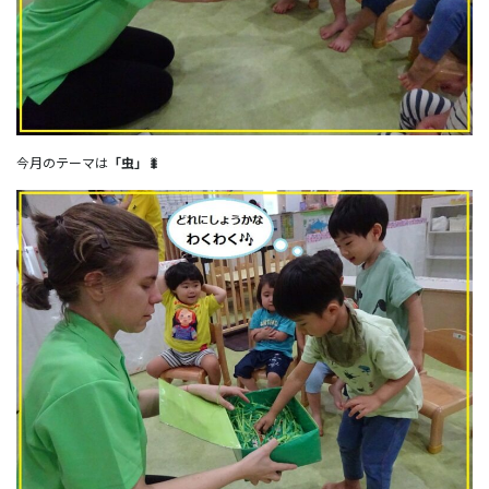
今月のテーマは
「虫」
🐛