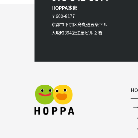
HOPPA本部
〒600-8177
京都市下京区烏丸通五条下ル
大坂町394近江屋ビル２階
HO