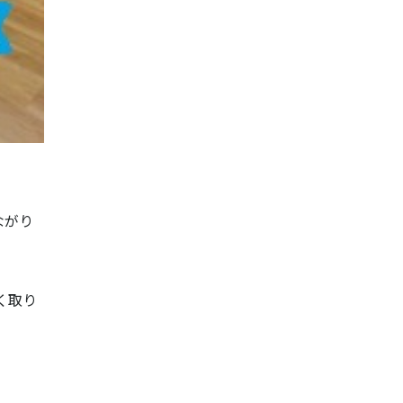
ながり
く取り