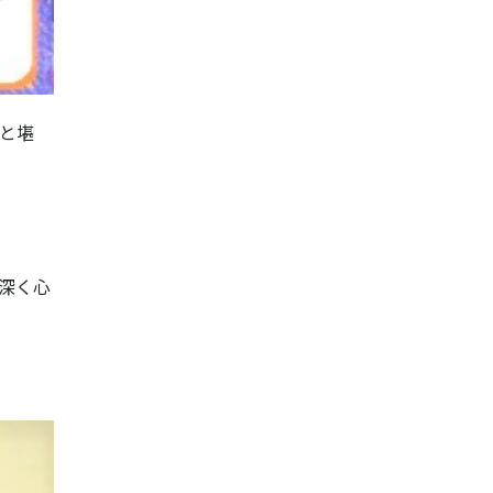
と堪
深く心