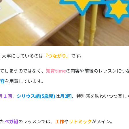
、大事にしているのは
『つながり』
です。
てしまうのではなく、
知育time
の内容や前後のレッスンにつ
容
を用意しています。
月１回
、
シリウス組(5歳児)
は
月2回
、特別感を味わいつつ楽し
た
ベガ組
のレッスンでは、
工作
や
リトミック
がメイン。