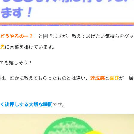
どうやるのー？」
と聞きますが、教えてあげたい気持ちをグッ
先
に言葉を掛けています。
ても嬉しそう！
は、誰かに教えてもらったものとは違い、
達成感
と
喜び
が一層
く後押しする大切な瞬間
です。