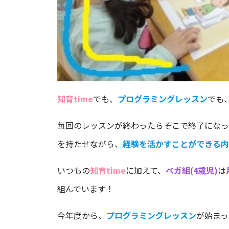
知育time
でも、
プログラミングレッスン
でも
毎回のレッスンが終わったらそこで終了になっ
を持たせながら、
経験を活かすことができる内
いつもの
知育time
に加えて、
ベガ組(4歳児)
は
組んでいます！
今年度から、
プログラミングレッスン
が始まっ