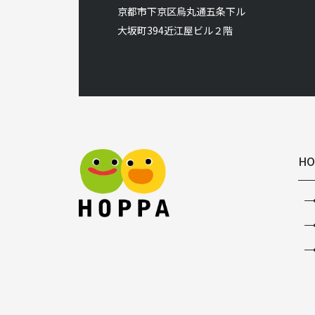
京都市下京区烏丸通五条下ル
大坂町394近江屋ビル２階
HO