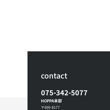
contact
075-342-5077
HOPPA本部
〒600-8177