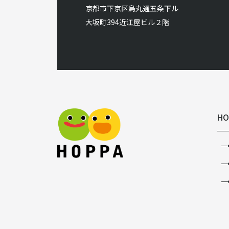
京都市下京区烏丸通五条下ル
大坂町394近江屋ビル２階
HO