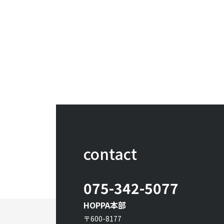
contact
075-342-5077
HOPPA本部
〒600-8177