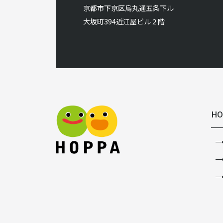
京都市下京区烏丸通五条下ル
大坂町394近江屋ビル２階
HO