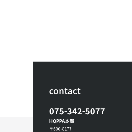
contact
075-342-5077
HOPPA本部
〒600-8177