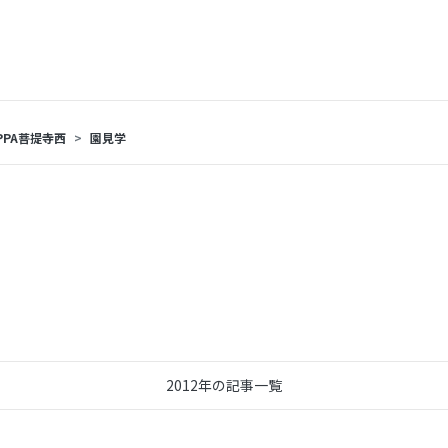
PPA菩提寺西
園見学
2012年の記事一覧