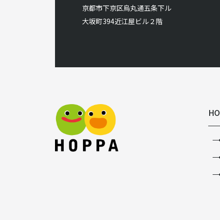
京都市下京区烏丸通五条下ル
大坂町394近江屋ビル２階
HO