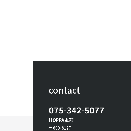
contact
075-342-5077
HOPPA本部
〒600-8177