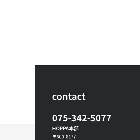
contact
075-342-5077
HOPPA本部
〒600-8177