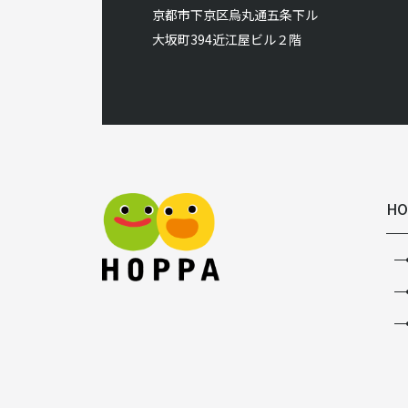
京都市下京区烏丸通五条下ル
大坂町394近江屋ビル２階
HO