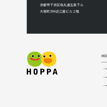
京都市下京区烏丸通五条下ル
大坂町394近江屋ビル２階
HO