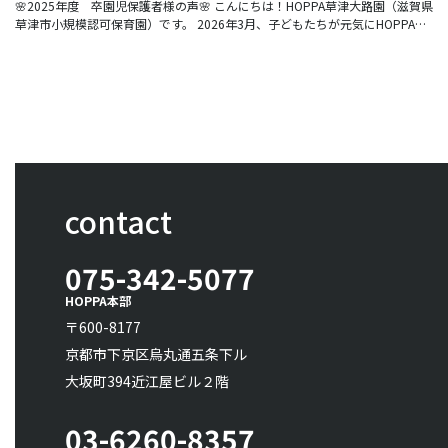
🌸2025年度 卒園児保護者様の声🌸 こんにちは！HOPPA草津大路園（滋賀県
草津市小規模認可保育園）です。 2026年3月、子どもたちが元気にHOPPAを
巣立っていきました。
contact
075-342-5077
HOPPA本部
〒600-8177
京都市下京区烏丸通五条下ル
大坂町394近江屋ビル２階
03-6260-8357