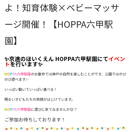
よ！知育体験×ベビーマッサ
ージ開催！【HOPPA六甲駅
園】
✨京進のほいくえん HOPPA六甲駅園にて
イベン
ト
を行います✨
H
O
P
P
A
六甲駅園
のお散歩では神戸の自然を楽しむことができ、公園ではのび
のび遊べます✨
いっぱい動いていっぱい食べる！
明るい子どもたちの笑顔がはじけています。
H
O
P
P
A
六甲駅
園
に遊びに来てみませんか😊？
ご参加お待ちしております！