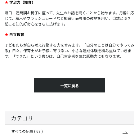
★
学ぶ力（知育）
毎日一定時間お椅子に座って、先生のお話を聞くことから始めます。月齢に応
じて、積木やフラッシュカードなど知育time専用の教材を用い、自然と湧き
起こる知的好奇心をさらに広げます。
★
自立教育
子どもたちが自ら考え行動する力を育みます。「自分のことは自分でやってみ
る」日々、保育士がお子様に寄り添い、小さな達成体験を積み重ねていきま
す。「できた」という喜びは、自己肯定感を生む原動力にもなります。
一覧に戻る
カテゴリ
すべての記事 ( 68 )