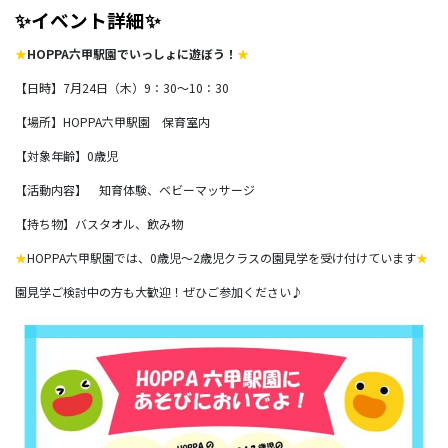
✨イベント詳細✨
★
HOPPA六甲駅園でいっしょに遊ぼう！
★
【日時】7月24日（木）9：30～10：30
【場所】HOPPA六甲駅園 保育室内
【対象年齢】0歳児
【活動内容】 知育体験、ベビーマッサージ
【持ち物】バスタオル、飲み物
★
HOPPA六甲駅園では、0歳児～2歳児クラスの園見学を受け付けています
★
園見学ご検討中の方も大歓迎！ぜひご参加ください♪