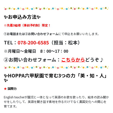
✨お申込み方法✨
※先着3組様（事前予約制）限定！
①お電話または➁お問い合わせフォーム
にて申込をお願いいたします。
TEL：
078-200-6585
（担当：松本）
※月曜日～金曜日 8：00～17：00
➁お問い合わせフォーム：
こちらから
どうぞ♪
✨HOPPA六甲駅園で育む3つの力「英・知・人」
✨
★
国際力
English teacherが園児と一体となって英語のお歌を歌ったり、絵本の読み聞か
せをしたりして、英語を聞き話す素地を作るだけでなく異国文化への関心を
育てます。