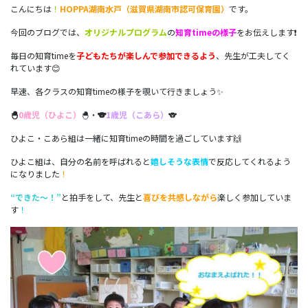
こんにちは
！
HOPPA湖南水戸（滋賀県湖南市認可保育園）
です。
今回のブログでは、
オリジナルプログラム
の
知育timeの様子
をお伝えします❗
毎日の知育timeを
子どもたちが楽しんで参加できるよう
、先生が工夫してく
れています😊
早速、各クラスの知育timeの様子を覗いて行きましょう✨
🐣
0歳児（ひよこ）
🐣・
🐨
1歳児（こあら）
🐨
ひよこ・こあら組は一緒に知育timeの時間を過ごしています🙌
ひよこ組は、自分の名前を呼ばれると
嬉しそうな表情
で反応してくれるよう
になりました
！
“できた～！”
と拍手をして、先生と
喜びを共感しながら
楽しく参加していま
す
！