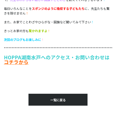
毎日いろんなことを
スポンジのように吸収する子どもたち
に、先生たちも驚
きを隠せません
！
また、お家でことわざやひらがな・国旗など聞いてみて下さい
！
きっとお家の方も
驚かれますよ
！
次回のブログもお楽しみに
！
************************************************************************
HOPPA湖南水戸へのアクセス・お問い合わせは
コチラから
湖南市 保育園 口コミ,湖南市 保育園 申し込み,湖南市 保育園 令和5年,湖南市
保育園見学
一覧に戻る