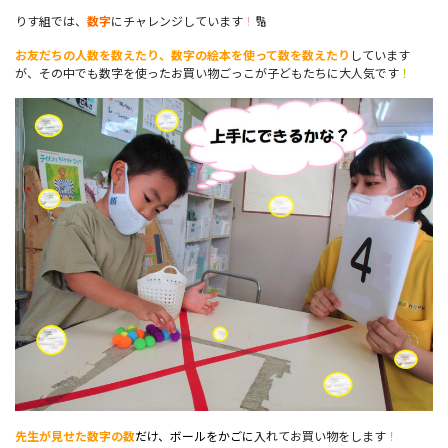
りす組では、
数字
にチャレンジしています
！
🔢
お友だちの人数を数えたり、数字の絵本を使って数を数えたり
しています
が、その中でも数字を使ったお買い物ごっこが子どもたちに大人気です
！
先生が見せた数字の数
だけ、ボールをかごに
入れてお買い物をします
！