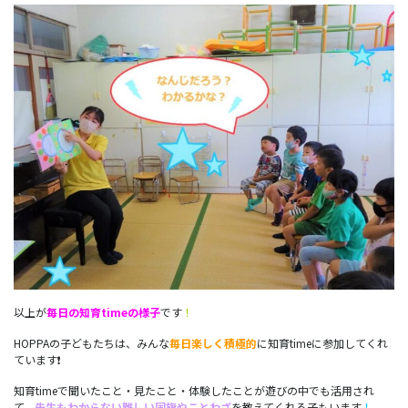
以上が
毎日の知育timeの様子
です
！
HOPPAの子どもたちは、みんな
毎日楽しく積極的
に知育timeに参加してくれ
ています❗
知育timeで聞いたこと・見たこと・体験したことが遊びの中でも活用され
て、
先生もわからない
難しい国旗やことわざ
を教えてくれる子もいます
！