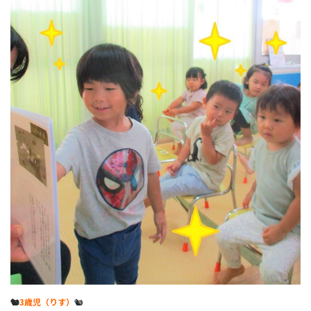
🐿
3歳児（りす）
🐿