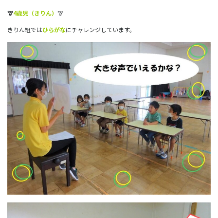
🦒
4歳児（きりん）
🦒
きりん組では
ひらがな
にチャレンジしています。