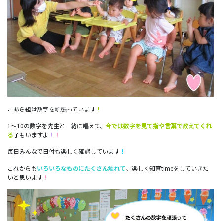
こあら組は数字を頑張っています
！
1～10の数字を先生と一緒に唱えて、
今では数字を見て指や言葉で教えてくれ
る
子
もいますよ
！
！
毎日みんなで日付も楽しく確認しています
！
これからも
いろいろなものにたくさん触れて
、楽しく知育timeをしていきた
いと思います
！