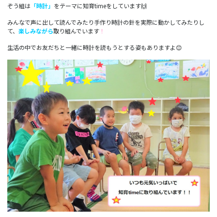
ぞう組は
「時計」
をテーマに知育timeをしています🙌
みんなで声に出して読んでみたり手作り時計の針を実際に動かしてみたりし
て、
楽しみながら
取り組んでいます
！
生活の中でお友だちと一緒に時計を読もうとする姿もありますよ😊