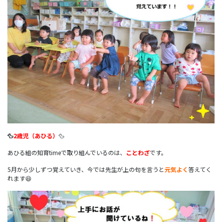
🦆
2歳児（あひる）
🦆
あひる組の知育timeで取り組んでいるのは、
ことわざ
です。
5月から少しずつ覚えていき、今では先生が上の句を言うと
元気よく
答えてく
れます😆