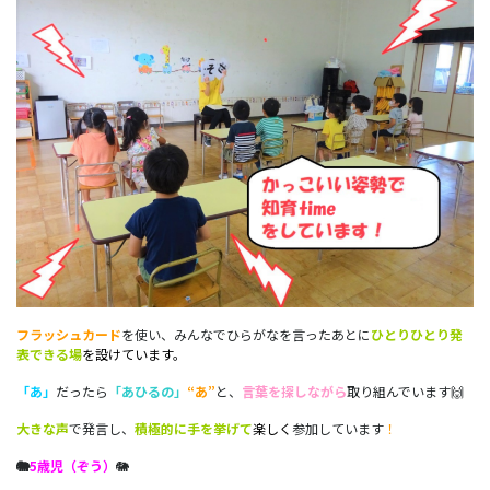
フラッシュカード
を使い、みんなでひらがなを言ったあとに
ひとりひとり発
表できる場
を設けています。
「あ」
だったら
「あひるの」
“あ”
と、
言葉を探しながら
取り組んでいます🙌
大きな声
で発言し、
積極的に手を挙げて
楽しく
参加しています
！
🐘
5歳児（ぞう）
🐘